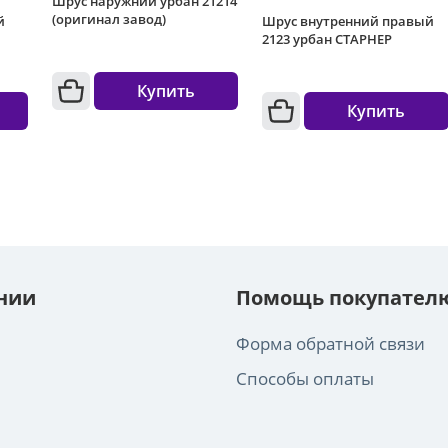
Шрус наружний урбан 21214
(оригинал завод)
Шрус внутренний правый
й
2123 урбан СТАРНЕР
Купить
Купить
нии
Помощь покупател
Форма обратной связи
Способы оплаты