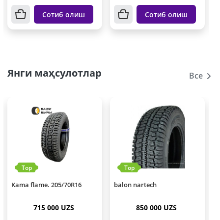
Сотиб олиш
Сотиб олиш
Янги маҳсулотлар
Все
Top
Top
Kama flame. 205/70R16
balon nartech
K
715 000 UZS
850 000 UZS