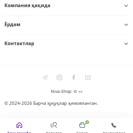
Компания ҳақида
Ёрдам
Контактлар
Niva-Shop: ©
«»
©
2024-2026
Барча ҳуқуқлар ҳимояланган.
0