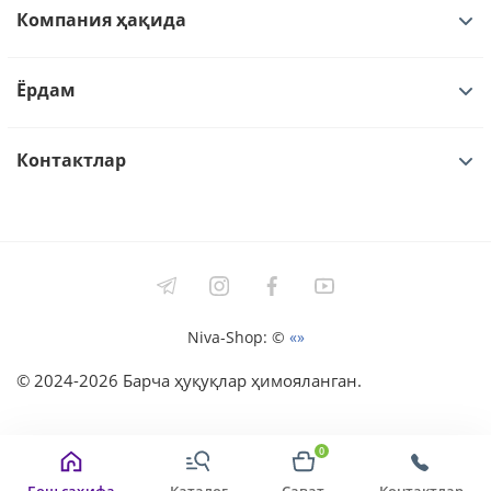
Компания ҳақида
Ёрдам
Контактлар
Niva-Shop: ©
«»
©
2024-2026
Барча ҳуқуқлар ҳимояланган.
0