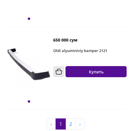
650 000 сум
Oldi alyuminiviy bamper 2121
Купить
‹
1
2
›