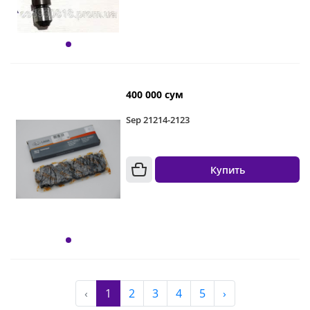
400 000 сум
Sep 21214-2123
Купить
‹
1
2
3
4
5
›