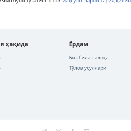
Аммо буни тузатиш осон!
Маҳсулотларни харид қилин
я ҳақида
Ёрдам
а
Биз билан алоқа
р
Тўлов усуллари