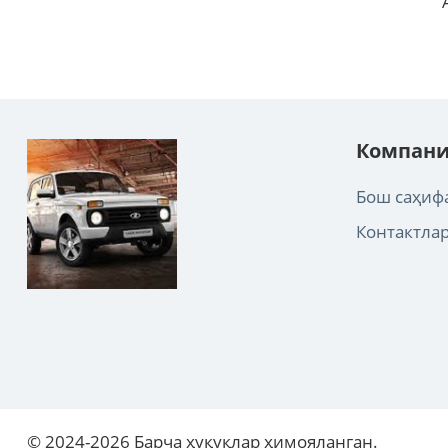
Компани
Бош саҳиф
Контактла
©
2024-2026
Барча ҳуқуқлар ҳимояланган.