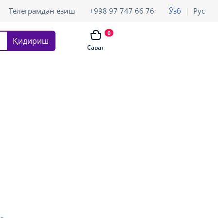
Телеграмдан ёзиш
+998 97 747 66 76
Ўзб
Рус
0
Қидириш
Сават