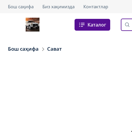
Бош саҳифа
Биз хақимизда
Контактлар
Каталог
Бош саҳифа
Сават